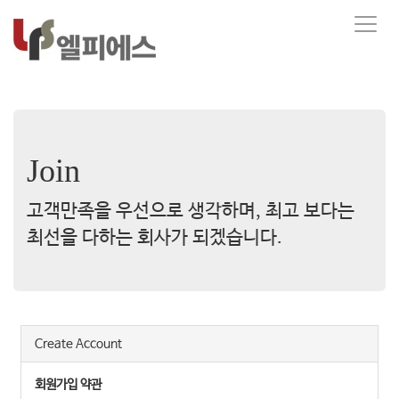
T
o
g
g
l
e
n
a
Join
v
i
g
고객만족을 우선으로 생각하며, 최고 보다는
a
최선을 다하는 회사가 되겠습니다.
t
i
o
n
Create Account
회원가입 약관